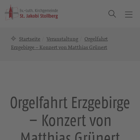
Suche
T
o
g
Startseite
Veranstaltung
Orgelfahrt
g
l
Erzgebirge – Konzert von Matthias Grünert
e
n
a
v
i
g
Orgelfahrt Erzgebirge
a
t
– Konzert von
i
o
n
Matthias Grünert