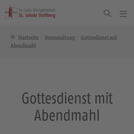
Suche
T
o
g
Startseite
Veranstaltung
Gottesdienst mit
g
l
Abendmahl
e
n
a
v
i
g
Gottesdienst mit
a
t
Abendmahl
i
o
n