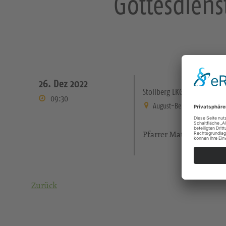
Gottesdiens
26. Dez 2022
Stollberg LKG Gablenz
09:30
August-Bebel-Straße 63, 09
Pfarrer Matthias Mülle
Zurück