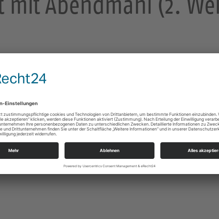
t mit Abendmahl (2. We
366 Stollberg/Erzgeb.
r