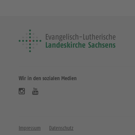
Wir in den sozialen Medien
B
B
e
e
s
s
u
u
Impressum
Datenschutz