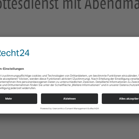
ttesdienst mit Abendm
e
erg/Erzgeb.
tis
ner