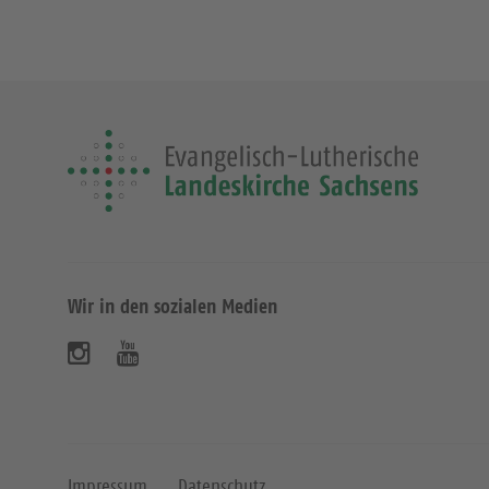
Wir in den sozialen Medien
B
B
e
e
s
s
u
u
Impressum
Datenschutz