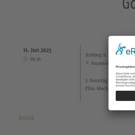
Go
11. Jun 2023
Stollberg St.-Jakobi-Kirch
09:30
Hauptmarkt 7, 09366 Stollb
1. Sonntag nach Trinita
Pfrn. Mechthild Glöck
Zurück