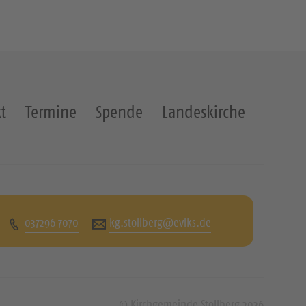
t
Termine
Spende
Landeskirche
037296 7070
kg.stollberg@evlks.de
© Kirchgemeinde Stollberg 2026