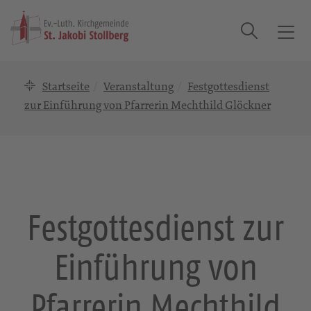
Suche
T
o
g
Startseite
Veranstaltung
Festgottesdienst
g
l
zur Einführung von Pfarrerin Mechthild Glöckner
e
n
a
v
i
g
Festgottesdienst zur
a
t
Einführung von
i
o
n
Pfarrerin Mechthild