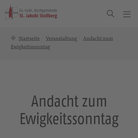
Suche
T
o
g
Startseite
Veranstaltung
Andacht zum
g
l
Ewigkeitssonntag
e
n
a
v
i
g
Andacht zum
a
t
Ewigkeitssonntag
i
o
n