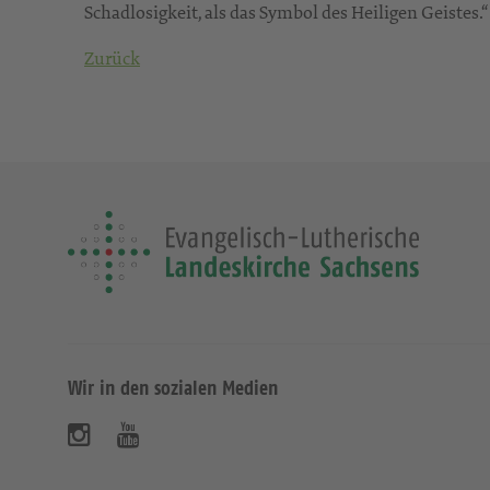
Schadlosigkeit, als das Symbol des Heiligen Geistes.“
Zurück
Wir in den sozialen Medien
B
B
e
e