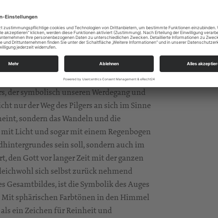
 habe dann alles nur noch in Form gebracht
g geborene Künstler Gerhard Frank Stiehler,
Vorstellung de
 führen durch eine farbenfrohe Landschaft
rs, der symbolisch unseren Werdegang und
icht nur der Weg des Pilgers an sich im Sinne
meint, sondern das Wandeln und die
t mit Licht und sogar mit einem Regenbogen
ildhintergrundes sein soll, sondern auch im
t, den Gott vor langer Zeit mit der ganzen
leichwohl sich selbst zurück nehmend
es Gesamtbildes, ist die Symbolik des Auges
n. Mit sphärischen Farbtönen in den Himmel
 als ein Zeichen für Reinheit und