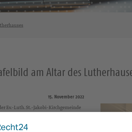
utherhauses
afelbild am Altar des Lutherhaus
15. November 2022
r Ev.-Luth. St.-Jakobi-Kirchgemeinde
vierungs- und Umbaumaßnahmen endgültig
urde modernisiert. Auch ein neues,
Das Bild ist ein Gemeinschaftswerk, in dem