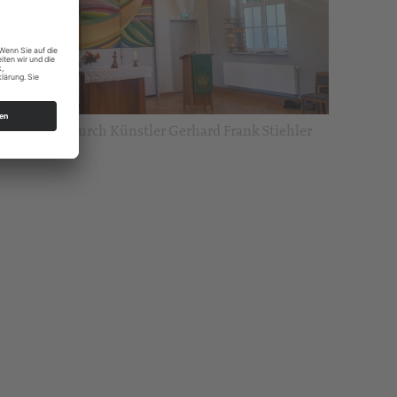
s Tafelbilds durch Künstler Gerhard Frank Stiehler