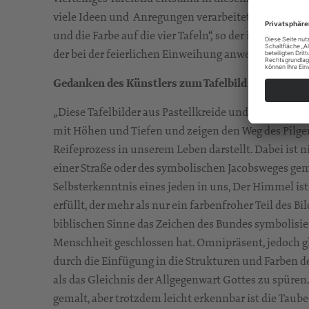
viele Ideen und Anregungen verarbeitet wurden. Ich
und die Farbe auf die vier Tafeln“, so der in Stollber
der bei der feierlichen Einweihung anwesend war.
Gedanken des Künstlers zum Tafelbild
:
„Diese Tafelbilder aus Pastellkreide und Acrylfarbe
mit Höhen und Tiefen und zeigen den Weg des Pilge
Reifeprozess in unserem Leben darstellt. Dabei ist n
einer Straße oder des symbolischen Jacobsweges ge
Selbsterkenntnis eines jeden in uns, Der Himmel is
erfüllt, der mehr als nur ein farbenfroher Teil des B
biblischen Sinne das Zeichen des Bundes symbolisier
Menschheit geschlossen hat. Omnipräsent, jedoch g
durch die Einfügung in die Strukturen und Farben d
als das Gleichnis der Allgegenwart Gottes zu spüre
gemalt, aber trotzdem leicht erkennbar ist die Taube