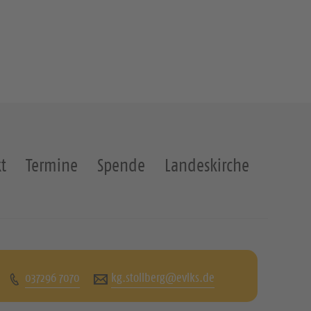
t
Termine
Spende
Landeskirche
037296 7070
kg.stollberg@evlks.de