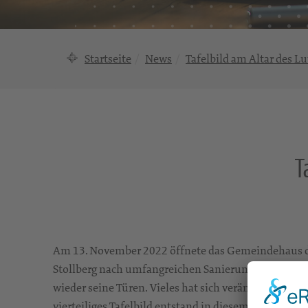
Startseite
News
Tafelbild am Altar des L
T
Am 13. November 2022 öffnete das Gemeindehaus de
Stollberg nach umfangreichen Sanierungs-, Reno
wieder seine Türen. Vieles hat sich verändert und w
vierteiliges Tafelbild entstand in diesem Prozess. „