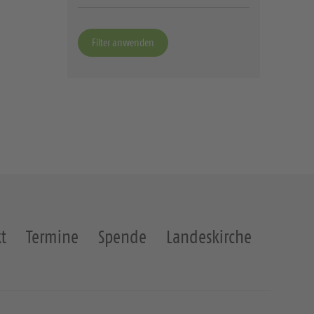
ä
h
l
e
n
t
Termine
Spende
Landeskirche