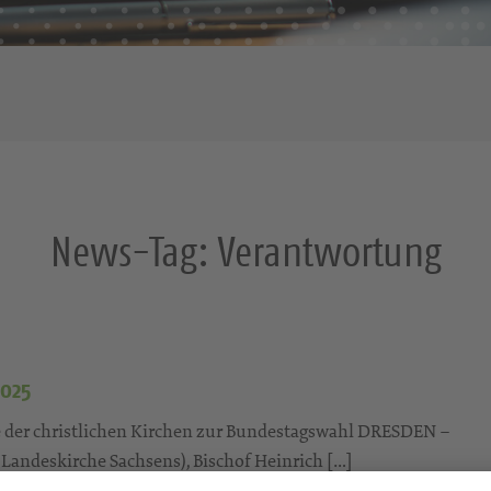
News-Tag:
Verantwortung
2025
ve der christlichen Kirchen zur Bundestagswahl DRESDEN –
 Landeskirche Sachsens), Bischof Heinrich […]