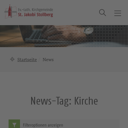
Suche
T
o
g
g
l
e
n
Startseite
News
a
v
i
g
a
News-Tag:
Kirche
t
i
o
n
Filteroptionen anzeigen