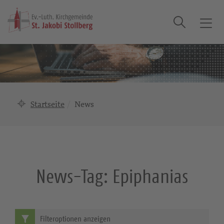
Suche
T
o
g
g
l
e
n
Startseite
News
a
v
i
g
a
News-Tag:
Epiphanias
t
i
o
n
Filteroptionen anzeigen