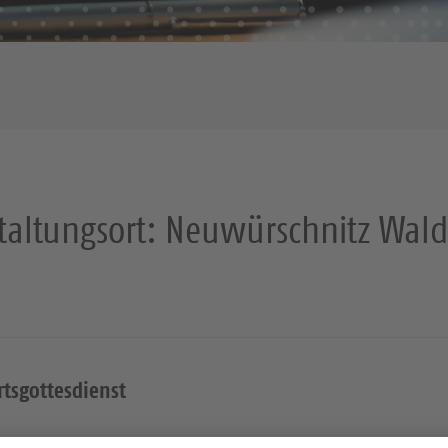
taltungsort:
Neuwürschnitz Wal
tsgottesdienst